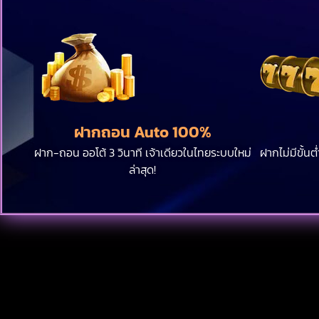
ฝากถอน Auto 100%
ฝาก-ถอน ออโต้ 3 วินาที เจ้าเดียวในไทยระบบใหม่
ฝากไม่มีขั้น
ล่าสุด!