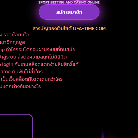
สมัครสมาชิก
สารบัญของเว็บไซต์ UFA-TIME.COM
 รวดเร็วทันใจ
้สมาชิกทุกยูส
ip กำไรก้อนโตถอนผ่านระบบที่ทันสมัย
าสู่ระบบ ส่งต่อความสนุกไม่มีลิมิต
ip login กับเกมสล็อตแตกง่ายลิขสิทธิ์แท้
่วางเดิมพันไม่ซ้ำใคร
ม เป็นเว็บสล็อตที่โดดเด่นกว่าใคร
มแตกต่างกันอย่างไร