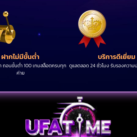
ฝากไม่มีขั้นต่ำ
บริการดีเยี่ยม
ต่ำ ถอนขั้นต่ำ 100 เกมสล็อตครบทุก
ดูแลตลอด 24 ชั่วโมง รับรองความ
ค่าย