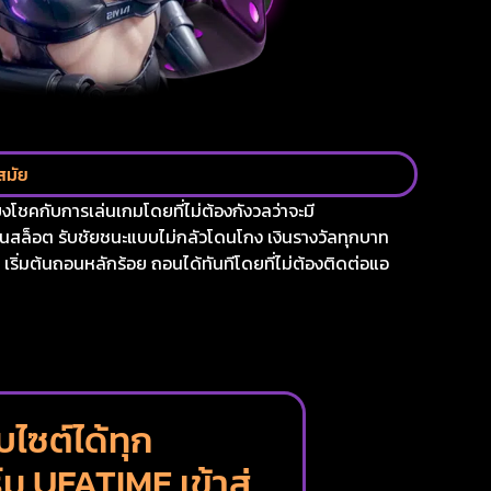
สมัย
่ยงโชคกับการเล่นเกมโดยที่ไม่ต้องกังวลว่าจะมี
ารปั่นสล็อต รับชัยชนะแบบไม่กลัวโดนโกง เงินรางวัลทุกบาท
เริ่มต้นถอนหลักร้อย ถอนได้ทันทีโดยที่ไม่ต้องติดต่อแอ
็บไซต์ได้ทุก
 UFATIME เข้าสู่