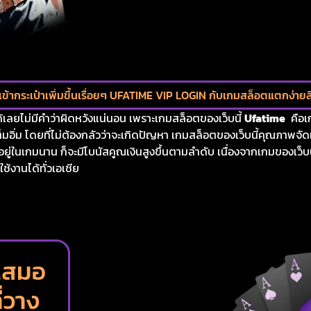
ข้ากระเป๋าเพิ่มขึ้นเรื่อยๆ UFATIME VIP LOGIN กับเกมสล็อตแตกง่ายลิข
ได้เลยไม่มีคำว่าผิดหวังแน่นอน เพราะเกมสล็อตของเว็บนี้
Ufatime
คือเก
มอิ่ม โดยที่ไม่ต้องกลัวว่าจะเกิดปัญหา เกมสล็อตของเว็บนี้คุณภาพจัดเ
งอยู่ในเกมนาน ก็จะมีโบนัสคูณเงินสูงขึ้นตามลำดับ เนื่องจากเกมของเว็
ใช้งานได้ทั่วเอเชีย
เสมอ
่วาง