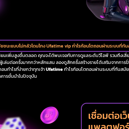
ชัยชนะแบบไม่กลัวโดนโกง Ufatime vip กำไรก้อนโตถอนผ่านระบบที่ทัน
ามนิยมเพิ่มสูงขึ้นตลอด คุณจะได้พบเจอกับการดูแลระดับวีไอพี รวมถึงเสี
 มีผู้เล่นต่อครั้งมากกว่าหลักแสน ลองดูสักครั้งสร้างรายได้เสริมจากก
นกำไรที่ง่ายกว่าทุกเจ้า
Ufatime
กำไรก้อนโตถอนผ่านระบบที่ทันสมัย 
คารชั้นนำในปัจจุบัน
เชื่อมต่อเว
แพลตฟอร์ม