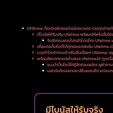
UFAtime เว็บเดิมพันออนไลน์ครบวงจร รวมทุกค่ายดัง
มีโบนัสให้รับจริง Ufatime พร้อมเสิร์ฟไม่อั้นให
รับชัยชนะแบบไม่กลัวโดนโกง Ufatime v
เชื่อมต่อเว็บไซต์ได้ทุกแพลตฟอร์ม Ufatime เข้
บวกกำไรเข้ากระเป๋าเพิ่มขึ้นเรื่อยๆ Ufatime v
พร้อมอัพเดทเกมสม่ำเสมอ Ufatime24 ทุกครั้งที
แนะนำเว็บไซต์ให้รู้จักก่อนสมัคร ยูฟ่าทา
บอกข้อดีของเกมคาสิโนยอดฮิต แต่ละเก
มีโบนัสให้รับจริง